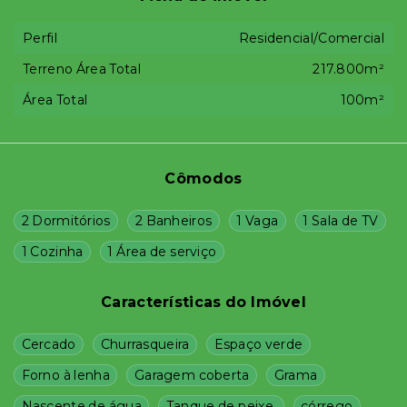
Perfil
Residencial/Comercial
Terreno Área Total
217.800m²
Área Total
100m²
Cômodos
2 Dormitórios
2 Banheiros
1 Vaga
1 Sala de TV
1 Cozinha
1 Área de serviço
Características do Imóvel
Cercado
Churrasqueira
Espaço verde
Forno à lenha
Garagem coberta
Grama
Nascente de água
Tanque de peixe.
córrego