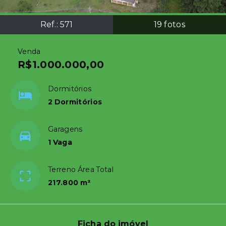
Ref.:
571
19
fotos
Venda
R$1.000.000,00
Dormitórios
2 Dormitórios
Garagens
1 Vaga
Terreno Área Total
217.800 m²
Ficha do imóvel