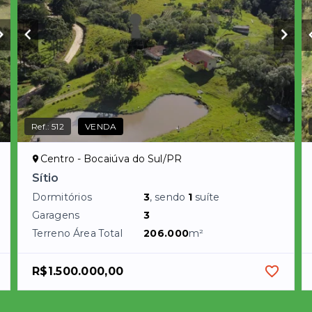
Ref.:
512
VENDA
Centro - Bocaiúva do Sul/PR
Sítio
Dormitórios
3
, sendo
1
suíte
Garagens
3
Terreno Área Total
206.000
m²
R$1.500.000,00