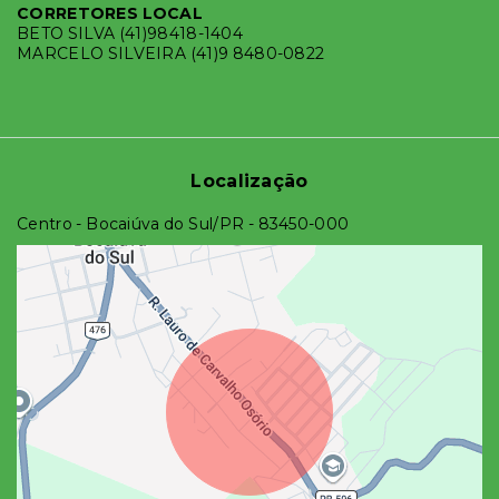
CORRETORES LOCAL
BETO SILVA (41)98418-1404
MARCELO SILVEIRA (41)9 8480-0822
Localização
Centro - Bocaiúva do Sul/PR
- 83450-000