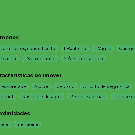
ômodos
Dormitórios, sendo 1 suíte
1 Banheiro
2 Vagas
Garage
 Cozinha
1 Sala de jantar
2 Áreas de serviço
racterísticas do Imóvel
essibilidade
Açude
Cercado
Circuito de segurança
nternet
Nascente de água
Permite animais
Tanque de
oximidades
reja
mercearia