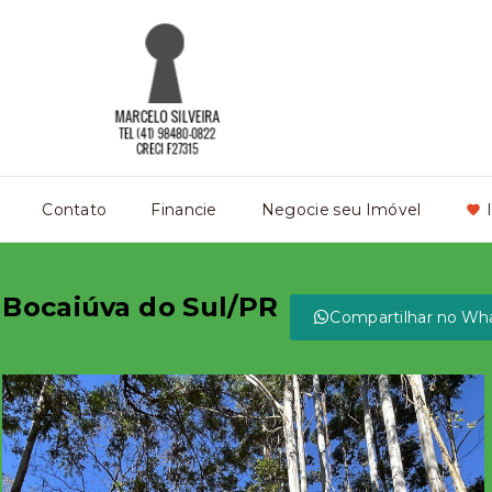
Contato
Financie
Negocie seu Imóvel
 Bocaiúva do Sul/PR
Compartilhar no Wh