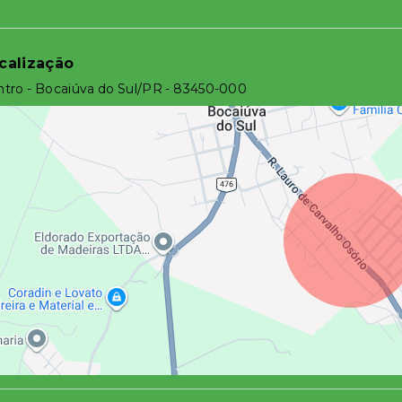
calização
tro - Bocaiúva do Sul/PR
- 83450-000