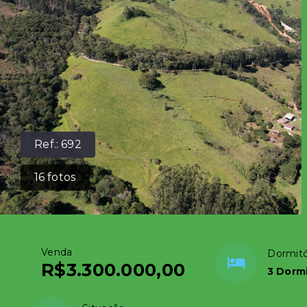
Ref.:
692
16
fotos
Venda
Dormitó
R$3.300.000,00
3 Dormi