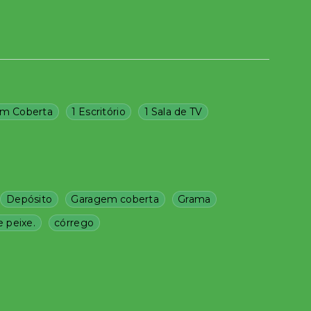
m Coberta
1 Escritório
1 Sala de TV
Depósito
Garagem coberta
Grama
 peixe.
córrego