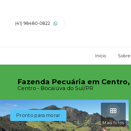
(41) 98480-0822
Início
Sobre
Fazenda Pecuária em Centro,
Centro - Bocaiúva do Sul/PR
Pronto para morar
Mais fotos