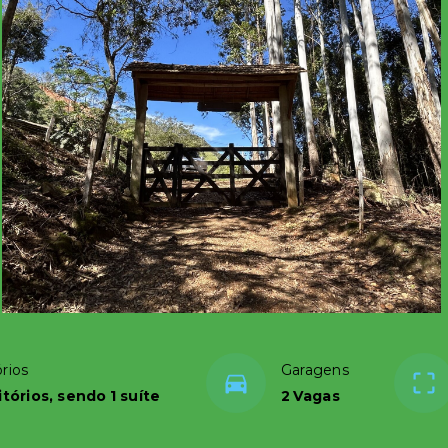
rios
Garagens
tórios, sendo 1 suíte
2 Vagas