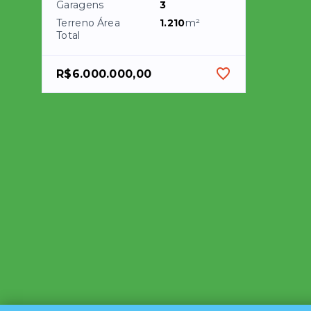
Garagens
3
Terreno Área
1.210
m²
Total
R$6.000.000,00