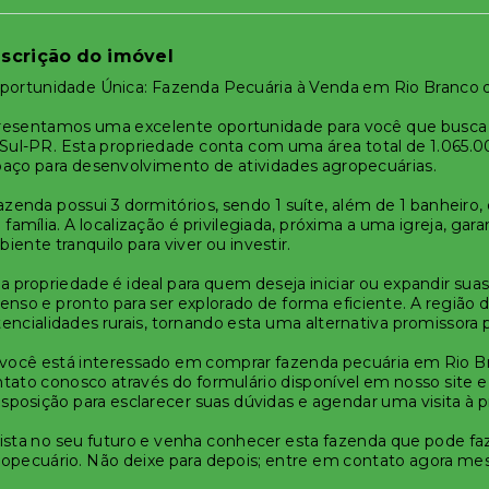
scrição do imóvel
portunidade Única: Fazenda Pecuária à Venda em Rio Branco 
resentamos uma excelente oportunidade para você que busca 
Sul-PR. Esta propriedade conta com uma área total de 1.065.0
aço para desenvolvimento de atividades agropecuárias.
azenda possui 3 dormitórios, sendo 1 suíte, além de 1 banheiro
 família. A localização é privilegiada, próxima a uma igreja, gar
iente tranquilo para viver ou investir.
a propriedade é ideal para quem deseja iniciar ou expandir su
enso e pronto para ser explorado de forma eficiente. A região 
encialidades rurais, tornando esta uma alternativa promissora p
você está interessado em comprar fazenda pecuária em Rio Br
tato conosco através do formulário disponível em nosso site
isposição para esclarecer suas dúvidas e agendar uma visita à 
ista no seu futuro e venha conhecer esta fazenda que pode faze
opecuário. Não deixe para depois; entre em contato agora m