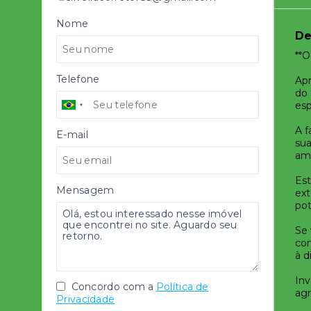
Nome
De
**O
Telefone
Ap
do 
esp
A f
E-mail
sua
amb
Est
Mensagem
ext
pot
Se 
con
à d
Inv
Concordo com a
Política de
agr
Privacidade