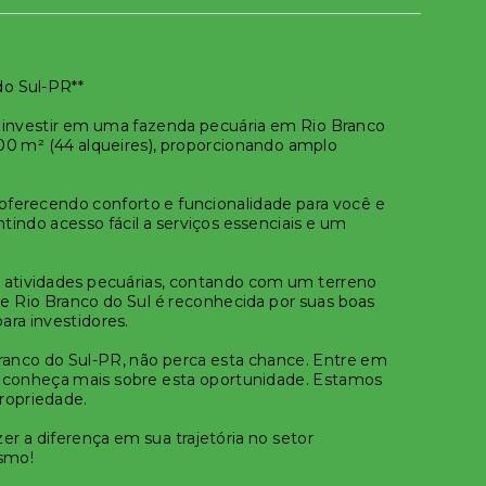
do Sul-PR**
investir em uma fazenda pecuária em Rio Branco
00 m² (44 alqueires), proporcionando amplo
, oferecendo conforto e funcionalidade para você e
antindo acesso fácil a serviços essenciais e um
as atividades pecuárias, contando com um terreno
de Rio Branco do Sul é reconhecida por suas boas
ara investidores.
anco do Sul-PR, não perca esta chance. Entre em
 e conheça mais sobre esta oportunidade. Estamos
propriedade.
r a diferença em sua trajetória no setor
esmo!