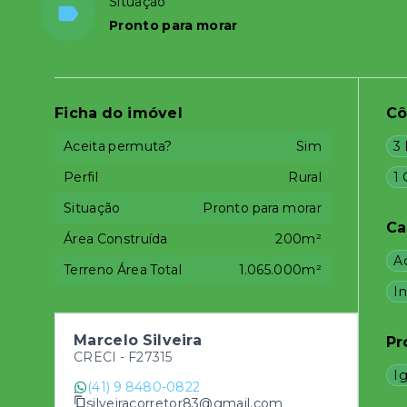
Situação
Pronto para morar
Ficha do imóvel
C
Aceita permuta?
Sim
3 
Perfil
Rural
1
Situação
Pronto para morar
Ca
Área Construída
200m²
Ac
Terreno Área Total
1.065.000m²
I
Marcelo Silveira
Pr
CRECI -
F27315
Ig
(41) 9 8480-0822
silveiracorretor83@gmail.com