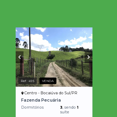
Ref.:
495
VENDA
Centro - Bocaiúva do Sul/PR
Fazenda Pecuária
Dormitórios
3
, sendo
1
suíte