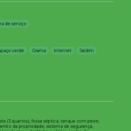
ea de serviço
spaço verde
Grama
Internet
Jardim
a (3 quartos), fossa séptica, tanque com peixe,
a dentro da propriedade, sistema de segurança,