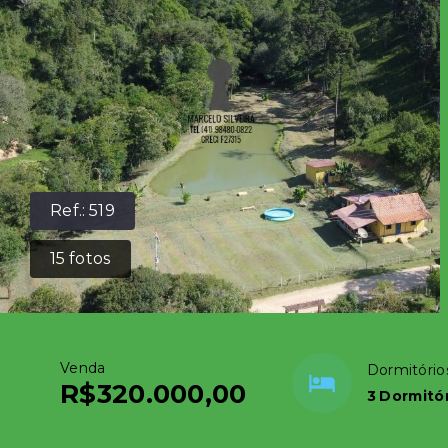
Ref.:
519
15
fotos
Venda
Dormitório
R$320.000,00
3 Dormitó