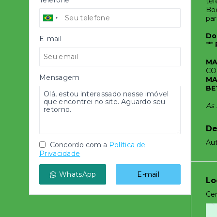
Telefone
tel
Boc
par
Do
E-mail
***
MA
CO
Mensagem
MA
BE
As 
De
Au
Concordo com a
Política de
Privacidade
WhatsApp
E-mail
Lo
Cen