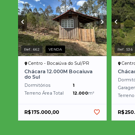
Ref.:
662
VENDA
Ref.:
536
Centro - Bocaiúva do Sul/PR
Centro
Chácara 12.000M Bocaiuva
Cháca
do Sul
Dormitó
Dormitórios
1
Garage
Terreno Área Total
12.000
m²
Terreno
R$175.000,00
R$250