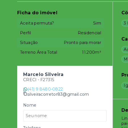
Ficha do imóvel
C
Aceita permuta?
Sim
3
Perfil
Residencial
Ca
Situação
Pronto para morar
A
Terreno Área Total
11.200m²
M
Marcelo Silveira
Pr
CRECI -
F27315
Ig
(41) 9 8480-0822
silveiracorretor83@gmail.com
Nome
De
Lin
pai