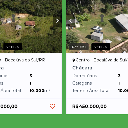
VENDA
Ref.:
581
VENDA
 - Bocaiúva do Sul/PR
Centro - Bocaiúva do Sul
ra
Chácara
rios
3
Dormitórios
3
ns
1
Garagens
1
 Área Total
10.000
m²
Terreno Área Total
10.0
.000,00
R$450.000,00