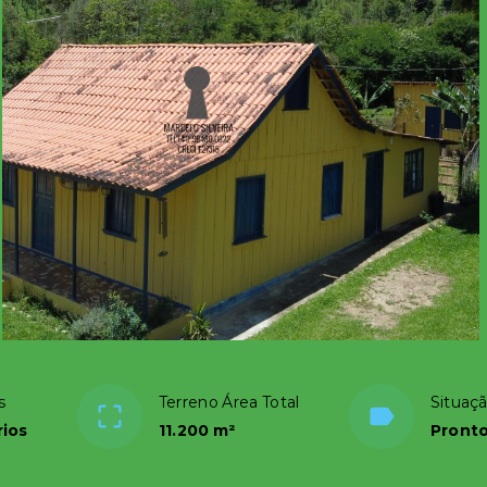
s
Terreno Área Total
Situaç
rios
11.200 m²
Pronto