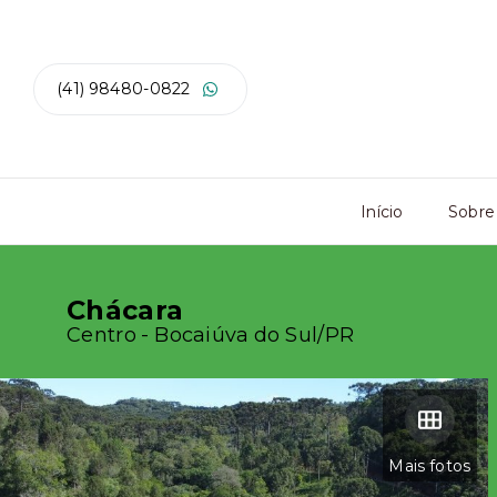
(41) 98480-0822
Início
Sobre
Chácara
Centro - Bocaiúva do Sul/PR
Mais fotos