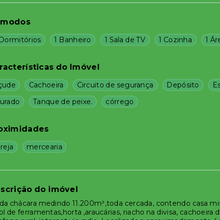
ômodos
 Dormitórios
1 Banheiro
1 Sala de TV
1 Cozinha
1 Ár
racterísticas do Imóvel
çude
Cachoeira
Circuito de segurança
Depósito
E
urado
Tanque de peixe.
córrego
oximidades
reja
mercearia
scrição do imóvel
da chácara medindo 11.200m²,toda cercada, contendo casa mist
ol de ferramentas,horta ,araucárias, riacho na divisa, cachoeir