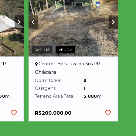
Ref.:
413
VENDA
/PR
Centro - Bocaiúva do Sul/PR
Chácara
Dormitórios
3
Garagens
1
00
m²
Terreno Área Total
5.000
m²
R$200.000,00