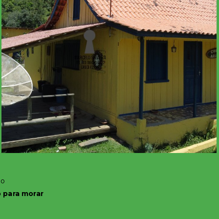
ão
 para morar