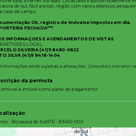
efone rural, internet via radio. Localizada a aproximadamente
aiuva do sul, fácil acesso, região com vários atrativos, pesqueir
a casa de campo.
cumentação Ok. registro de imóveise impostos em dia.
PORTEIRA FECHADA***
.
IS INFORMAÇOES E AGENDAMENTOS DE VISTAS
RRETORES LOCAL;
RCELO SILVEIRA (41)9 8480-0822
TO SILVA (41)9 8418-1404
informações estão sujeitas a alterações. Consulte o corretor r
scrição da permuta
tomóvel e imóvel como parte de pagamento
calização
tro - Bocaiúva do Sul/PR
- 83450-000