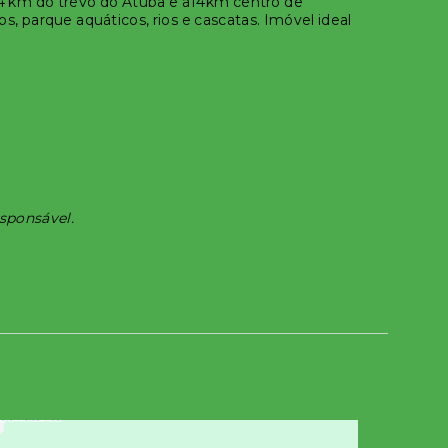
 44 km do trevo do Atuba e a14km centro de
os, parque aquáticos, rios e cascatas. Imóvel ideal
esponsável.