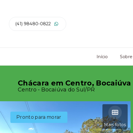
(41) 98480-0822
Início
Sobre
Chácara em Centro, Bocaiúva
Centro - Bocaiúva do Sul/PR
Pronto para morar
Mais fotos