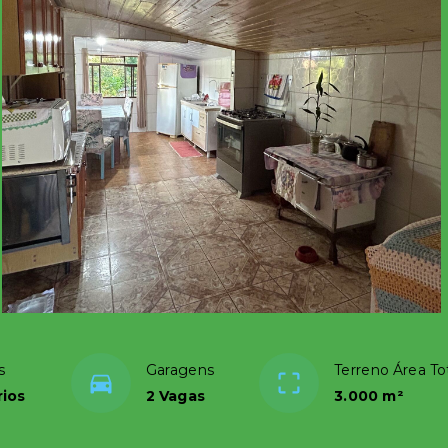
s
Garagens
Terreno Área To
rios
2 Vagas
3.000 m²