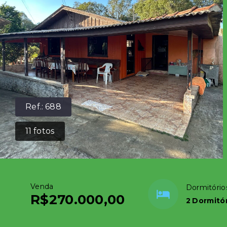
Ref.:
688
11
fotos
Venda
Dormitório
R$270.000,00
2 Dormitó