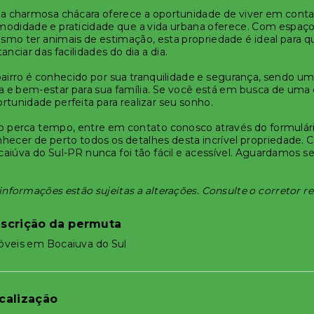
a charmosa chácara oferece a oportunidade de viver em conta
odidade e praticidade que a vida urbana oferece. Com espaço s
mo ter animais de estimação, esta propriedade é ideal para q
tanciar das facilidades do dia a dia.
airro é conhecido por sua tranquilidade e segurança, sendo 
a e bem-estar para sua família. Se você está em busca de uma 
rtunidade perfeita para realizar seu sonho.
 perca tempo, entre em contato conosco através do formulário
hecer de perto todos os detalhes desta incrível propriedade.
aiúva do Sul-PR nunca foi tão fácil e acessível. Aguardamos s
informações estão sujeitas a alterações. Consulte o corretor r
scrição da permuta
óveis em Bocaiuva do Sul
calização