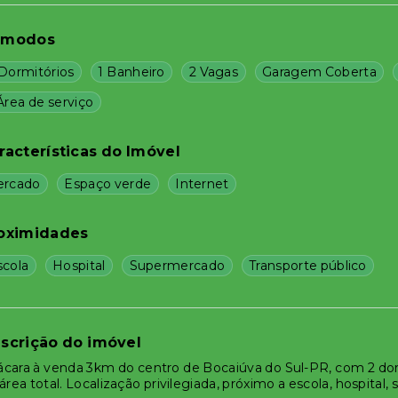
ômodos
 Dormitórios
1 Banheiro
2 Vagas
Garagem Coberta
Área de serviço
racterísticas do Imóvel
ercado
Espaço verde
Internet
oximidades
scola
Hospital
Supermercado
Transporte público
scrição do imóvel
cara à venda 3km do centro de Bocaiúva do Sul-PR, com 2 do
área total. Localização privilegiada, próximo a escola, hospital