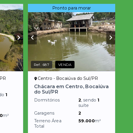
Pronto para morar
Ref.:
687
VENDA
/PR
Centro - Bocaiúva do Sul/PR
Chácara em Centro, Bocaiúva
do Sul/PR
ndo
1
Dormitórios
2
, sendo
1
suíte
Garagens
2
0
m²
Terreno Área
59.000
m²
Total