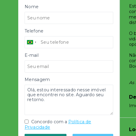
Est
Nome
com
mes
dis
Telefone
O b
vid
opo
E-mail
Não
con
Boc
Mensagem
As 
De
Im
Concordo com a
Política de
Privacidade
Lo