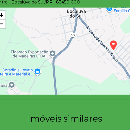
tro - Bocaiúva do Sul/PR
- 83450-000
+
−
Imóveis similares