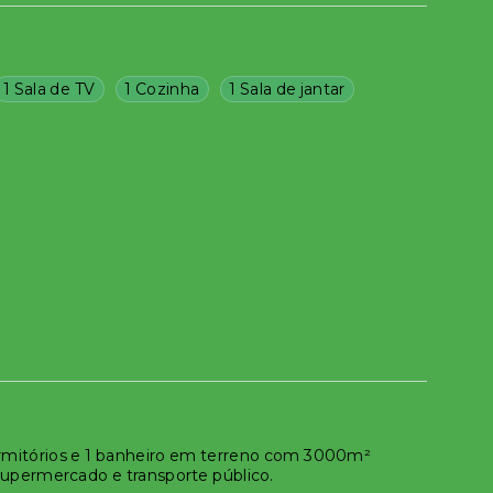
1 Sala de TV
1 Cozinha
1 Sala de jantar
rmitórios e 1 banheiro em terreno com 3000m²
, supermercado e transporte público.