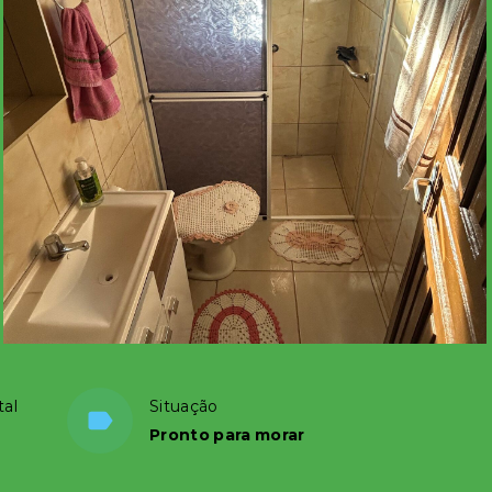
tal
Situação
Pronto para morar