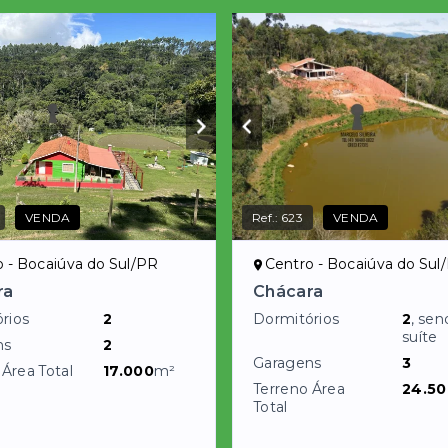
VENDA
Ref.:
623
VENDA
 - Bocaiúva do Sul/PR
Centro - Bocaiúva do Sul
ra
Chácara
rios
2
Dormitórios
2
, se
suíte
ns
2
Garagens
3
 Área Total
17.000
m²
Terreno Área
24.50
Total