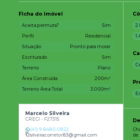
Ficha do imóvel
C
Aceita permuta?
Sim
2
Perfil
Residencial
1 
Situação
Pronto para morar
Ca
Escriturado
Sim
C
Terreno
Plano
Área Construída
200m²
Pr
Terreno Área Total
3.000m²
E
Marcelo Silveira
CRECI -
F27315
De
(41) 9 8480-0822
Chá
silveiracorretor83@gmail.com
de 