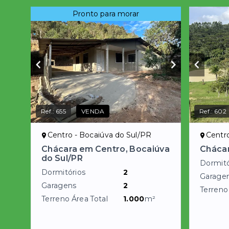
Pronto para morar
Ref.:
655
VENDA
Ref.:
602
Centro - Bocaiúva do Sul/PR
Centro
Chácara em Centro, Bocaiúva
Cháca
do Sul/PR
Dormitó
Dormitórios
2
Garage
Garagens
2
Terreno
Terreno Área Total
1.000
m²