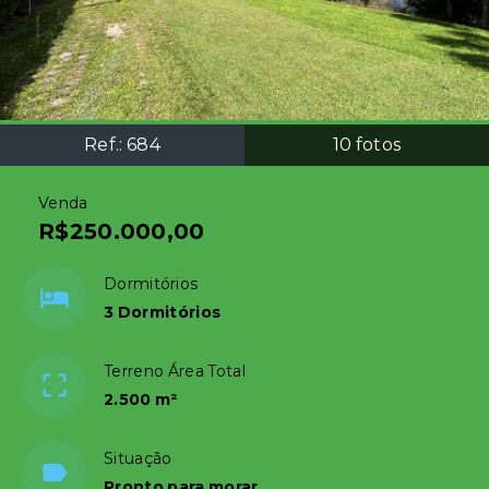
Ref.:
684
10
fotos
Venda
R$250.000,00
Dormitórios
3 Dormitórios
Terreno Área Total
2.500 m²
Situação
Pronto para morar