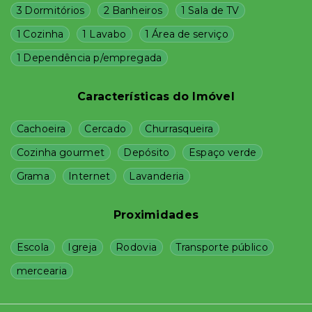
3 Dormitórios
2 Banheiros
1 Sala de TV
1 Cozinha
1 Lavabo
1 Área de serviço
1 Dependência p/empregada
Características do Imóvel
Cachoeira
Cercado
Churrasqueira
Cozinha gourmet
Depósito
Espaço verde
Grama
Internet
Lavanderia
Proximidades
Escola
Igreja
Rodovia
Transporte público
mercearia