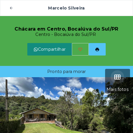
Marcelo Silveira
Chácara em Centro, Bocaiúva do Sul/PR
Centro - Bocaiúva do Sul/PR
Compartilhar
Pronto para morar
Mais fotos