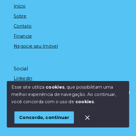
Início
Sobre
Contato
Financie
Negocie seu Imóvel
Social
Linkedin
Esse site utiliza
cookies
, que possibilitam uma
melhor experiência de navegação.
Ao continuar,
Olá! Estamos disponíveis para te ajudar.
você concorda com o uso de
cookies
.
© Copyright 2026 - Marcelo Silveira - Todos os direitos
reservados
Concordo, continuar
SITE PARA IMOBILIARIA