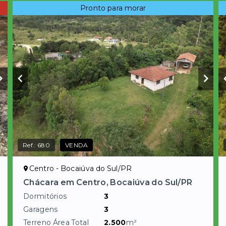
Pronto para morar
Ref.:
680
VENDA
Centro - Bocaiúva do Sul/PR
Chácara em Centro, Bocaiúva do Sul/PR
Dormitórios
3
Garagens
3
Terreno Área Total
2.500
m²