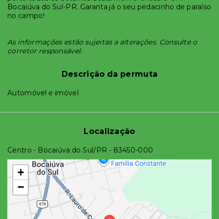
Bocaiúva do Sul-PR. Garanta já o seu pedacinho de paraíso
no campo!
As informações estão sujeitas a alterações. Consulte o
corretor responsável.
Descrição da permuta
Automóvel e imóvel
Localização
Centro - Bocaiúva do Sul/PR
- 83450-000
+
−