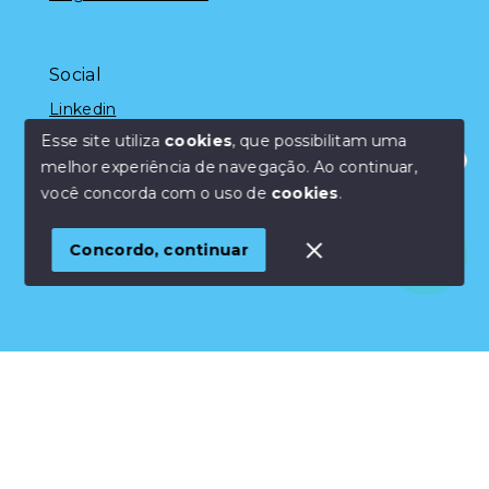
Social
Linkedin
Esse site utiliza
cookies
, que possibilitam uma
melhor experiência de navegação.
Ao continuar,
Olá! Estamos disponíveis para te ajudar.
você concorda com o uso de
cookies
.
© Copyright 2026 - Marcelo Silveira - Todos os direitos
reservados
Concordo, continuar
SITE PARA IMOBILIARIA
Início
Histórico
Favoritos