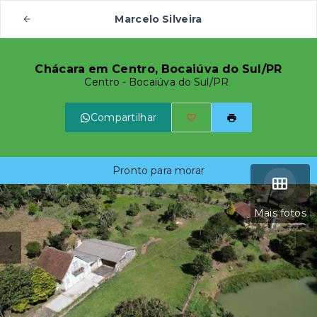
Marcelo Silveira
Chácara em Centro, Bocaiúva do Sul/PR
Centro - Bocaiúva do Sul/PR
Compartilhar
Pronto para morar
Mais fotos