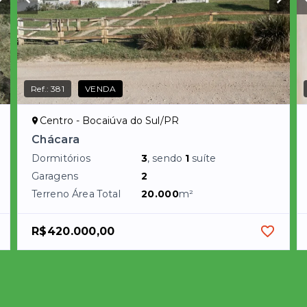
Ref.:
381
VENDA
Centro - Bocaiúva do Sul/PR
Chácara
Dormitórios
3
, sendo
1
suíte
Garagens
2
Terreno Área Total
20.000
m²
R$420.000,00