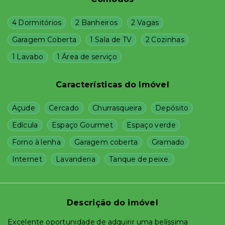
4 Dormitórios
2 Banheiros
2 Vagas
Garagem Coberta
1 Sala de TV
2 Cozinhas
1 Lavabo
1 Área de serviço
Características do Imóvel
Açude
Cercado
Churrasqueira
Depósito
Edícula
Espaço Gourmet
Espaço verde
Forno à lenha
Garagem coberta
Gramado
Internet
Lavanderia
Tanque de peixe.
Descrição do imóvel
Excelente oportunidade de adquirir uma belíssima