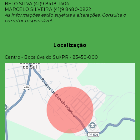
BETO SILVA (41)9 8418-1404
MARCELO SILVEIRA (41)9 8480-0822
As informações estão sujeitas a alterações. Consulte o
corretor responsável.
Localização
Centro - Bocaiúva do Sul/PR
- 83450-000