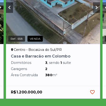
Ref.:
658
VENDA
Centro - Bocaiúva do Sul/PR
Casa e Barracão em Colombo
Dormitórios
3
, sendo
1
suíte
Garagens
2
Área Construída
380
m²
R$1.200.000,00