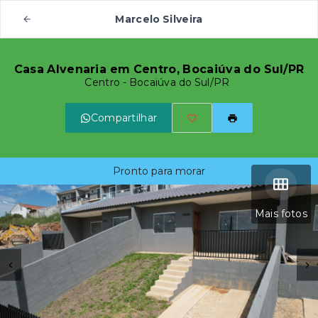
Marcelo Silveira
Casa Alvenaria em Centro, Bocaiúva do Sul/PR
Centro - Bocaiúva do Sul/PR
Compartilhar
Pronto para morar
Mais fotos