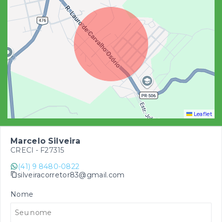
Leaflet
Marcelo Silveira
CRECI -
F27315
(41) 9 8480-0822
silveiracorretor83@gmail.com
Nome