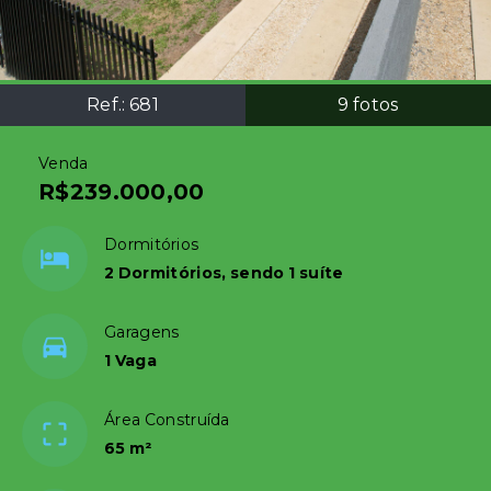
Ref.:
681
9
fotos
Venda
R$239.000,00
Dormitórios
2 Dormitórios, sendo 1 suíte
Garagens
1 Vaga
Área Construída
65 m²