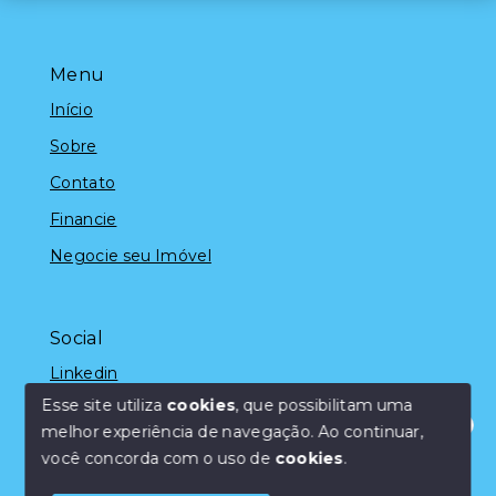
Menu
Início
Sobre
Contato
Financie
Negocie seu Imóvel
Social
Linkedin
Esse site utiliza
cookies
, que possibilitam uma
melhor experiência de navegação.
Ao continuar,
Olá! Estamos disponíveis para te ajudar.
você concorda com o uso de
cookies
.
© Copyright 2026 - Marcelo Silveira - Todos os direitos
reservados