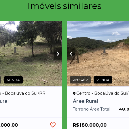
Imóveis similares
VENDA
Ref.:
482
VENDA
 - Bocaiúva do Sul/PR
Centro - Bocaiúva do Sul
ural
Área Rural
Terreno Área Total
48.
.000,00
R$180.000,00