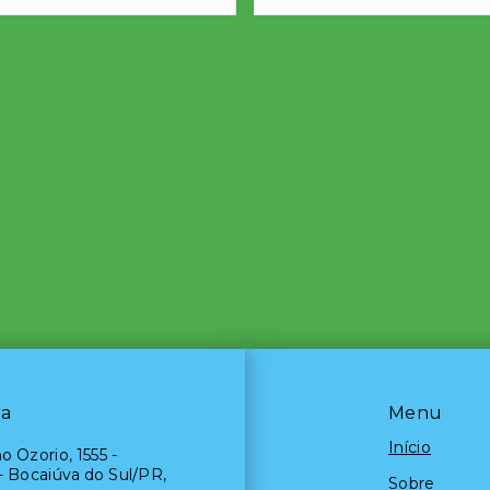
ra
Menu
Início
o Ozorio, 1555 -
- Bocaiúva do Sul/PR,
Sobre