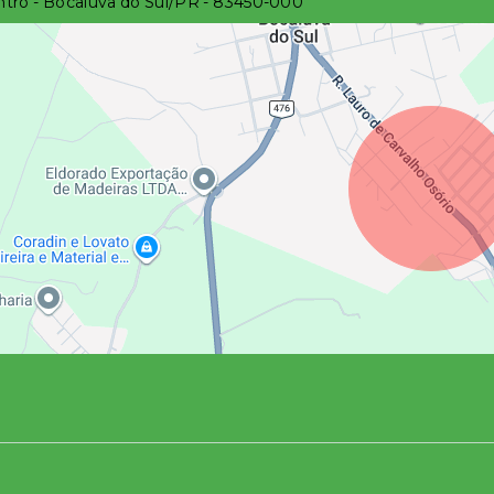
tro - Bocaiúva do Sul/PR
- 83450-000