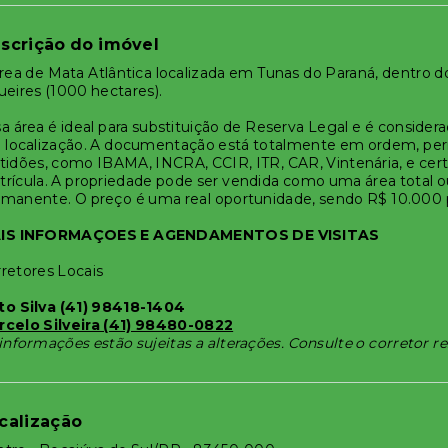
scrição do imóvel
rea de Mata Atlântica localizada em Tunas do Paraná, dentro d
ueires (1000 hectares).
a área é ideal para substituição de Reserva Legal e é conside
 localização. A documentação está totalmente em ordem, permi
tidões, como IBAMA, INCRA, CCIR, ITR, CAR, Vintenária, e cert
rícula. A propriedade pode ser vendida como uma área total 
manente. O preço é uma real oportunidade, sendo R$ 10.000 
IS INFORMAÇOES E AGENDAMENTOS DE VISITAS
retores Locais
to Silva (41) 98418-1404
rcelo Silveira (41) 98480-0822
informações estão sujeitas a alterações. Consulte o corretor r
calização