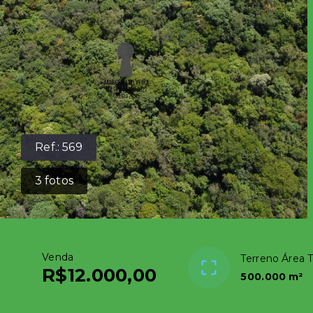
Ref.:
569
3
fotos
Venda
Terreno Área T
R$12.000,00
500.000 m²