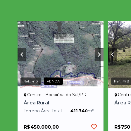
Ref.:
418
VENDA
Ref.:
478
Centro - Bocaiúva do Sul/PR
Centro
Área Rural
Área R
Terreno Área Total
411.740
m²
R$450.000,00
R$750