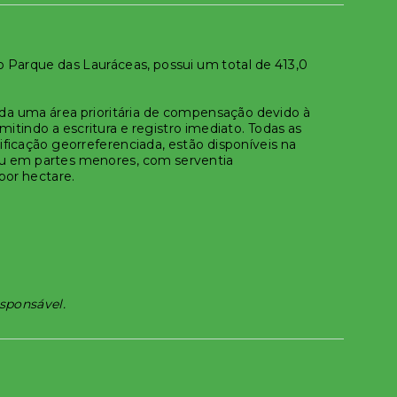
o Parque das Lauráceas, possui um total de 413,0
rada uma área prioritária de compensação devido à
tindo a escritura e registro imediato. Todas as
ificação georreferenciada, estão disponíveis na
ou em partes menores, com serventia
por hectare.
esponsável.