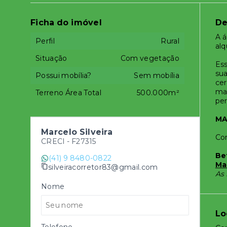
Ficha do imóvel
De
A á
Perfil
Rural
alq
Situação
Com vegetação
Ess
sua
Possui mobília?
Sem mobília
cer
mat
Terreno Área Total
500.000m²
per
MA
Marcelo Silveira
Cor
CRECI -
F27315
Be
(41) 9 8480-0822
Ma
silveiracorretor83@gmail.com
As 
Nome
Lo