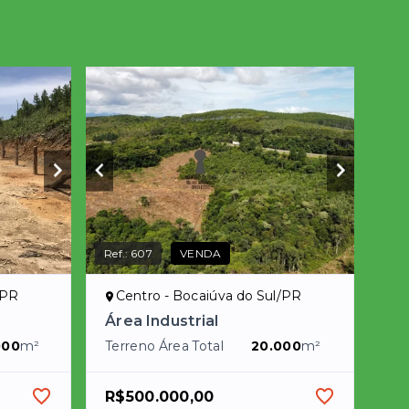
Ref.:
607
VENDA
/PR
Centro - Bocaiúva do Sul/PR
Área Industrial
000
m²
Terreno Área Total
20.000
m²
R$500.000,00