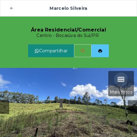
Marcelo Silveira
Área Residencial/Comercial
Centro - Bocaiúva do Sul/PR
Compartilhar
Mais fotos