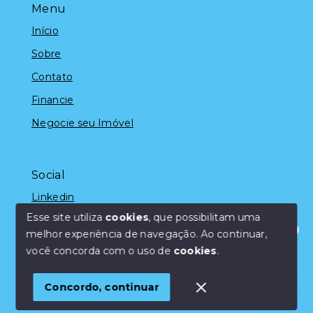
Menu
Início
Sobre
Contato
Financie
Negocie seu Imóvel
Social
Linkedin
Esse site utiliza
cookies
, que possibilitam uma
melhor experiência de navegação.
Ao continuar,
Olá! Estamos disponíveis para te ajudar.
você concorda com o uso de
cookies
.
© Copyright 2026 - Marcelo Silveira - Todos os direitos
reservados
Concordo, continuar
SITE PARA IMOBILIARIA